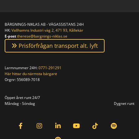
BÄRGNINGS-NIKLAS AB - VÄGASSISTANS 24H
HK:
Vallhamns Industri väg 2, 471 93, Kållekär
E-post
therese@bargnings-niklas.se
Prisförfrågan transport alt. lyft
Larmnummer 24H:
0771-291291
Här hittar du närmsta bärgare
Orgnr:
556089-7018
Orgnr: 556089-7018
Öppet året runt 24/7
Måndag - Söndag
Dygnet runt