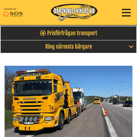
Prisförfrågan transport
Ring närmsta bärgare