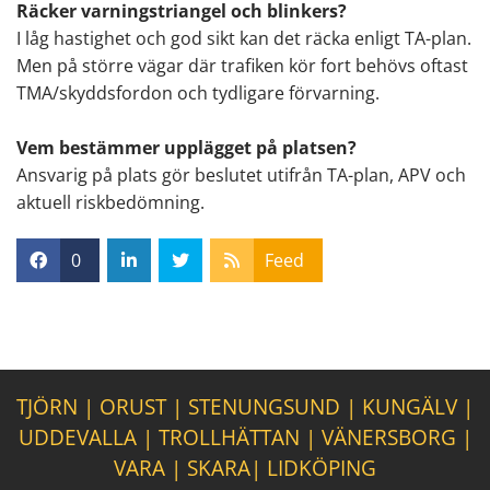
Räcker varningstriangel och blinkers?
I låg hastighet och god sikt kan det räcka enligt TA-plan.
Men på större vägar där trafiken kör fort behövs oftast
TMA/skyddsfordon och tydligare förvarning.
Vem bestämmer upplägget på platsen?
Ansvarig på plats gör beslutet utifrån TA-plan, APV och
aktuell riskbedömning.
0
Feed
TJÖRN
|
ORUST
|
STENUNGSUND
|
KUNGÄLV
|
UDDEVALLA
|
TROLLHÄTTAN
|
VÄNERSBORG
|
VARA
|
SKARA
|
LIDKÖPING