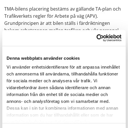
TMA-bilens placering bestäms av gällande TA-plan och
Trafikverkets regler för Arbete på väg (APV).
Grundprincipen är att bilen ställs i färdriktningen
bakom arbetszonen mellan trafiken och vår personal.
På skyddsklassade vägar krävs skyddsfordon i båda
riktningar vid vissa intermittent arbeten, och dessa
måste vara utrustade enligt reglerna.
Denna webbplats använder cookies
Vid bärgningsuppdrag och andra korta, rörliga insatser
följer TMA våra arbetsfordon och personal när vi
Vi använder enhetsidentifierare för att anpassa innehållet
förflyttar oss längs vägsträckan och bibehåller skyddet
och annonserna till användarna, tillhandahålla funktioner
även när situationen förändras.
för sociala medier och analysera vår trafik. Vi
vidarebefordrar även sådana identifierare och annan
information från din enhet till de sociala medier och
annons- och analysföretag som vi samarbetar med.
När behövs en flaggvakt?
Dessa kan i sin tur kombinera informationen med annan
information som du har tillhandahållit eller som de har
En flaggvakt används när risken är hanterbar och
samlat in när du har använt deras tjänster.
manuell dirigering ger tillräcklig säkerhet. Det kan vara