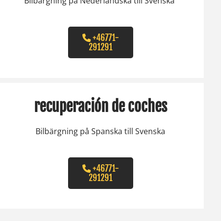
Bilbärgning på Nederländska till Svenska
+46771-
291291
recuperación de coches
Bilbärgning på Spanska till Svenska
+46771-
291291