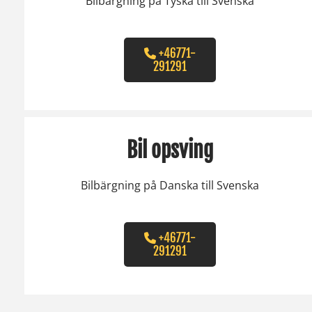
Bilbärgning på Tyska till Svenska
+46771-
291291
Bil opsving
Bilbärgning på Danska till Svenska
+46771-
291291