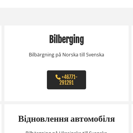
Bilberging
Bilbärgning på Norska till Svenska
+46771-
291291
Відновлення автомобіля