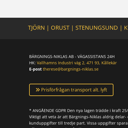
TJÖRN
|
ORUST
|
STENUNGSUND
|
K
BÄRGNINGS-NIKLAS AB - VÄGASSISTANS 24H
HK:
Vallhamns Industri väg 2, 471 93, Kållekär
E-post
therese@bargnings-niklas.se
Prisförfrågan transport alt. lyft
* ANGÅENDE GDPR Den nya lagen trädde i kraft 25/5-
Viktigt att veta är att Bärgnings-Niklas aldrig delar- 
kunduppgifter till tredje part. Vissa uppgifter spara