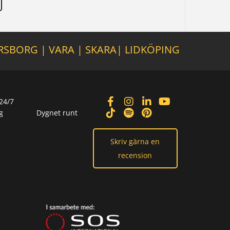
RSBORG
|
VARA
|
SKARA
|
LIDKÖPING
24/7
g
Dygnet runt
Skriv gärna en
recension