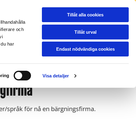
NSPORTER
REFERENSBILDER
BLOGG
Tillåt alla cookies
PRISER
OM OSS
KONTAKT
illhandahålla
ifierare och
Tillåt urval
vi
ddevalla
Vara
Vänersborg
22-15000
0512-21135
0521-155 22
 du har
Endast nödvändiga cookies
ring
Visa detaljer
ngfirma
er/språk för nå en bärgningsfirma.