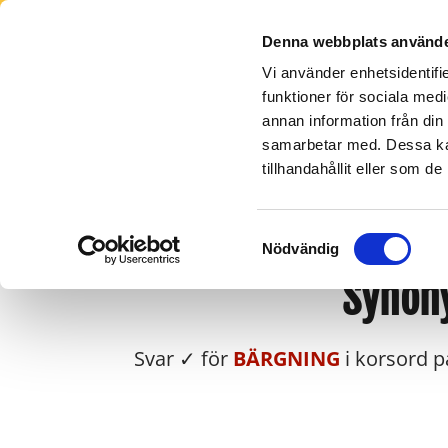
Denna webbplats använde
Vi använder enhetsidentifie
funktioner för sociala medi
annan information från din
Lidköping -
Orust - Tjörn
Skara
Götene
0304-663 500
0511-15
samarbetar med. Dessa kan
0510-26 111
tillhandahållit eller som d
Samtyckesval
Nödvändig
Synony
Svar ✓ för
BÄRGNING
i korsord p