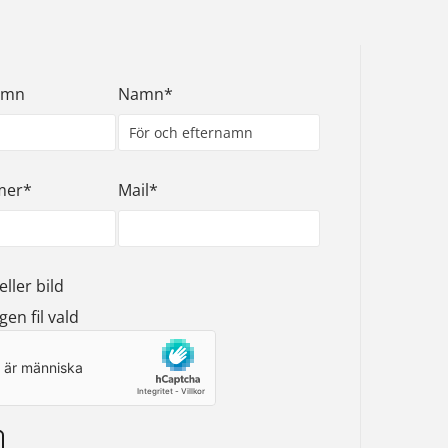
amn
Namn*
mer*
Mail*
eller bild
gen fil vald