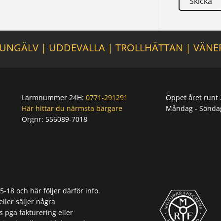
UNGÄLV
|
UDDEVALLA
|
TROLLHÄTTAN
|
VÄNE
Larmnummer 24H:
0771-291291
Öppet året runt 
Här hittar du närmsta bärgare
Måndag - Sönda
Orgnr:
556089-7018
Orgnr: 556089-7018
18 och här följer därför info.
eller säljer några
s pga fakturering eller