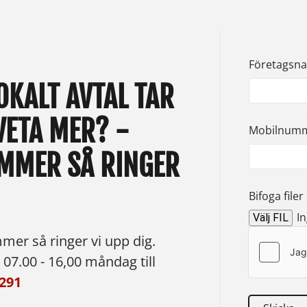
Företagsn
OKALT AVTAL TAR
 VETA MER? -
Mobilnum
MMER SÅ RINGER
Bifoga filer 
In
Välj FIL
mer så ringer vi upp dig.
07.00 - 16,00 måndag till
291