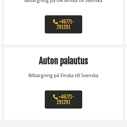
Bilbärgning på Ukrainska till Svenska
+46771-
291291
Auton palautus
Bilbärgning på Finska till Svenska
+46771-
291291