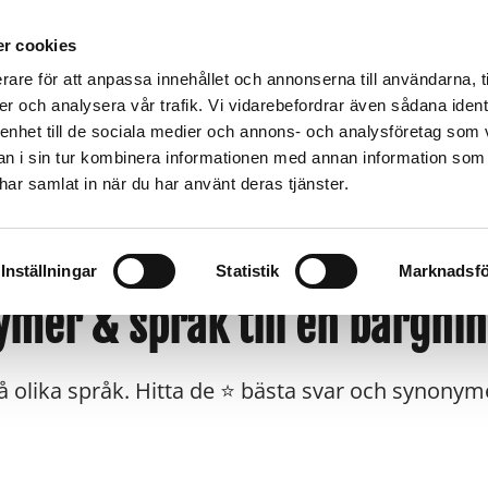
TMA-SKYDD
VÄGASSISTANS
BÄRGNING
TRA
r cookies
rare för att anpassa innehållet och annonserna till användarna, t
er och analysera vår trafik. Vi vidarebefordrar även sådana ident
 enhet till de sociala medier och annons- och analysföretag som 
Stenungsund
Trollhättan
U
900
Kungälv -Ale
0520-102 65
05
 i sin tur kombinera informationen med annan information som
k
0303-696 00
e har samlat in när du har använt deras tjänster.
Inställningar
Statistik
Marknadsfö
mer & språk till en bärgni
å olika språk. Hitta de ⭐ bästa svar och synonym