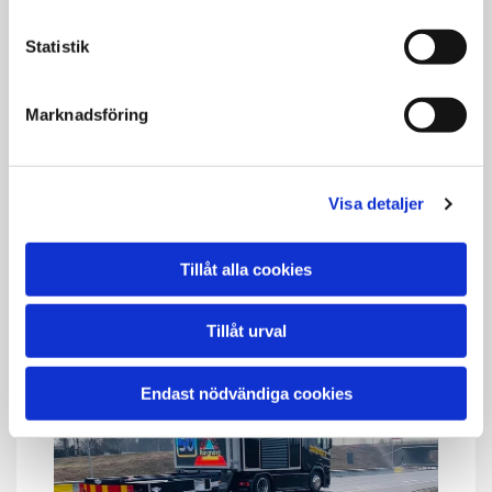
Har du problem med ditt fordon i Skog & Mark?
Statistik
Behöver du hjälp och vill hitta närmsta
terrängbärgare. Vi har flera bärgningstationer
nära dig och våra erfarna bärgare kommer
Marknadsföring
snabbt med assistans? Ring oss dygnet runt
året runt i hela Västra Götaland!
Visa detaljer
Läs mer
Tillåt alla cookies
Tillåt urval
Endast nödvändiga cookies