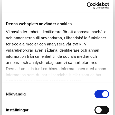
Denna webbplats använder cookies
Vi använder enhetsidentifierare för att anpassa innehållet
och annonserna till användarna, tillhandahålla funktioner
för sociala medier och analysera vår trafik. Vi
vidarebefordrar även sådana identifierare och annan
information från din enhet till de sociala medier och
annons- och analysföretag som vi samarbetar med.
Dessa kan i sin tur kombinera informationen med annan
information som du har tillhandahållit eller som de har
samlat in när du har använt deras tjänster.
Samtyckesval
Nödvändig
Terrängbärgning Gjensidige försäkring
Inställningar