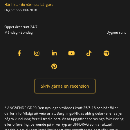
Här hittar du närmsta bärgare
Orgnr:
556089-7018
Orgnr: 556089-7018
Öppet året runt 24/7
Måndag - Söndag
Dygnet runt
Skriv gärna en recension
* ANGÅENDE GDPR Den nya lagen trädde i kraft 25/5-18 och här följer
därför info. Viktigt att veta är att Bärgnings-Niklas aldrig delar- eller säljer
några kunduppgifter till tredje part. Vissa uppgifter sparas pga fakturering
eller offerering, beroende på vilken typ av UPPDRAG som är aktuell.
Meddela om du som kund önskar att dina uppgifter tas bort eller om du