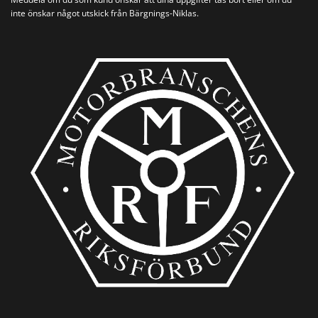
inte önskar något utskick från Bärgnings-Niklas.