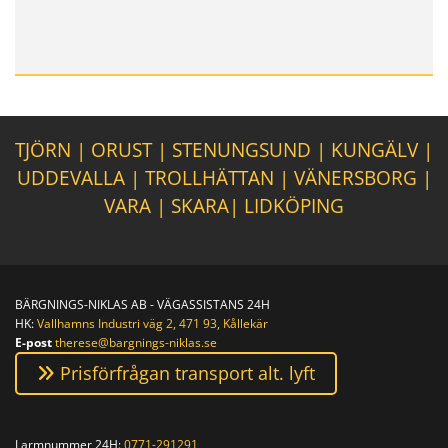
TJÖRN
|
ORUST
|
STENUNGSUND
|
KUNGÄLV
|
UDDEVALLA
|
TROLLHÄTTAN
|
VÄNERSBORG
|
VARA
|
SKARA
|
LIDKÖPING
BÄRGNINGS-NIKLAS AB - VÄGASSISTANS 24H
HK:
Vallhamns Industri väg 2, 471 93, Kållekär
E-post
therese@bargnings-niklas.se
Prisförfrågan transport alt. lyft
Larmnummer 24H:
0771-291291