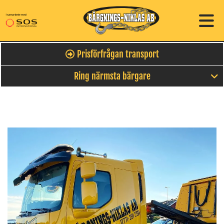
Prisförfrågan transport
Ring närmsta bärgare