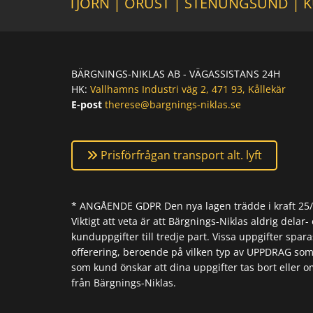
TJÖRN
|
ORUST
|
STENUNGSUND
|
K
BÄRGNINGS-NIKLAS AB - VÄGASSISTANS 24H
HK:
Vallhamns Industri väg 2, 471 93, Kållekär
E-post
therese@bargnings-niklas.se
Prisförfrågan transport alt. lyft
* ANGÅENDE GDPR Den nya lagen trädde i kraft 25/5-
Viktigt att veta är att Bärgnings-Niklas aldrig delar- 
kunduppgifter till tredje part. Vissa uppgifter spara
offerering, beroende på vilken typ av UPPDRAG som
som kund önskar att dina uppgifter tas bort eller o
från Bärgnings-Niklas.