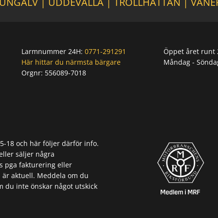
UNGÄLV
|
UDDEVALLA
|
TROLLHÄTTAN
|
VÄNE
Larmnummer 24H:
0771-291291
Öppet året runt 
Här hittar du närmsta bärgare
Måndag - Sönda
Orgnr:
556089-7018
Orgnr: 556089-7018
18 och här följer därför info.
eller säljer några
s pga fakturering eller
 är aktuell. Meddela om du
m du inte önskar något utskick