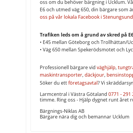
oss om du behöver bärgning i Ucklum. Vå
E6 och utmed väg 650, din bärgare som ä
oss på vår lokala Facebook i Stenungsund
Trafiken leds om å grund av skred på E6
• E45 mellan Göteborg och Trollhättan/U
• Väg 650 mellan Spekerödsmotet och L
Professionell bärgare vid
väghjälp
,
tungtr
maskintransporter
,
däckjour
,
bensinstop
Söker du ett
företagsavtal
? Vi skräddarsyr
Larmcentral i Västra Götaland
0771 - 291
timme. Ring oss - Hjälp dygnet runt året ru
Bärgnings-Niklas AB
Bärgare nära dig och bemannar Ucklum