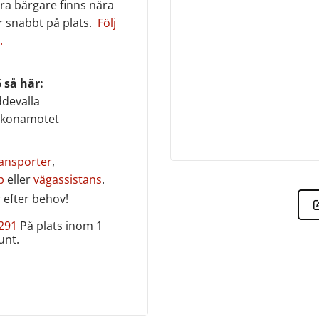
ra bärgare finns nära
r snabbt på plats.
Följ
.
 så här:
ddevalla
yckonamotet
ansporter
,
p
eller
vägassistans
.
 efter behov!
 291
På plats inom 1
nt‎.