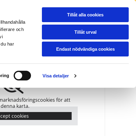
NSPORTER
REFERENSBILDER
BLOGG
Tillåt alla cookies
PRISER
OM OSS
KONTAKT
illhandahålla
ifierare och
Tillåt urval
vi
ddevalla
Vara
Vänersborg
22-15000
0512-21135
0521-155 22
 du har
Endast nödvändiga cookies
ring
Visa detaljer
marknadsföringscookies för att
 denna karta.
cept cookies