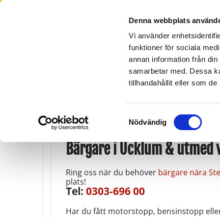
Denna webbplats använde
Vi använder enhetsidentifie
funktioner för sociala medi
annan information från din
Lidköping -
Orust - Tjörn
Skara
Götene
0304-663 500
0511-15
samarbetar med. Dessa kan
0510-26 111
tillhandahållit eller som d
Samtyckesval
Nödvändig
Bärgare i Ucklum & utmed 
Ring oss när du behöver
bärgare nära S
plats!
Tel:
0303-696 00
Har du fått motorstopp, bensinstopp elle