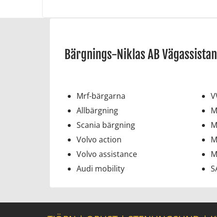
Bärgnings-Niklas AB Vägassistan
Mrf-bärgarna
V
Allbärgning
M
Scania bärgning
M
Volvo action
M
Volvo assistance
M
Audi mobility
S