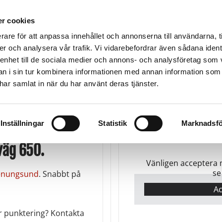
TMA-SKYDD
VÄGASSISTANS
BÄRGNING
TRA
r cookies
rare för att anpassa innehållet och annonserna till användarna, t
er och analysera vår trafik. Vi vidarebefordrar även sådana ident
 enhet till de sociala medier och annons- och analysföretag som 
Stenungsund
Trollhättan
U
900
Kungälv -Ale
0520-102 65
05
 i sin tur kombinera informationen med annan information som
k
0303-696 00
e har samlat in när du har använt deras tjänster.
Inställningar
Statistik
Marknadsfö
väg 650.
Vänligen acceptera 
se
tenungsund
. Snabbt på
Ac
r punktering? Kontakta