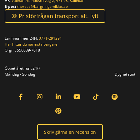
HK:
Vallhamns Industri väg 2, 471 93, Kållekär
E-post
therese@bargnings-niklas.se
Prisförfrågan transport alt. lyft
Larmnummer 24H:
0771-291291
Här hittar du närmsta bärgare
Orgnr:
556089-7018
Orgnr: 556089-7018
Öppet året runt 24/7
Måndag - Söndag
Dygnet runt
Skriv gärna en recension