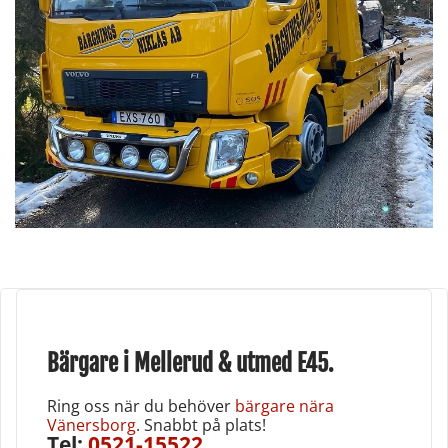
Bärgare i Mellerud & utmed E45.
Ring oss när du behöver
bärgare nära
Vänersborg
. Snabbt på plats!
Tel;
0521-15522