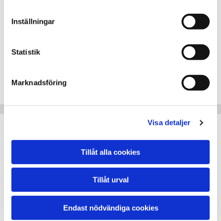
VW Mobility
Inställningar
Mobility assistance
Man assistance
Statistik
Mobile24 assistance
Man 24 hour assistance
Marknadsföring
SAAB assistance
Visa detaljer
Skoda Assistance
Solid Assistance
Tillåt alla cookies
Solid Vägassistans
M-Aäghjälp
Tillåt urval
Mitsubishi Assistance
Endast nödvändiga cookies
MAP VÄGASSISTANS