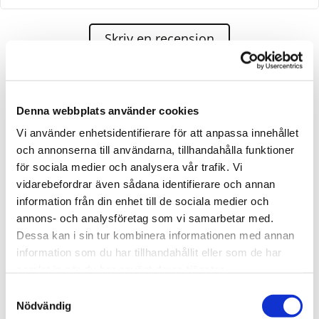
Skriv en recension
Bärgnings-Niklas AB Vägassistans 24H agerar assistans
Denna webbplats använder cookies
för;
Vi använder enhetsidentifierare för att anpassa innehållet
och annonserna till användarna, tillhandahålla funktioner
för sociala medier och analysera vår trafik. Vi
Mrf-bärgarna
vidarebefordrar även sådana identifierare och annan
Allbärgning
information från din enhet till de sociala medier och
Scania bärgning
annons- och analysföretag som vi samarbetar med.
Dessa kan i sin tur kombinera informationen med annan
Volvo action
information som du har tillhandahållit eller som de har
Volvo assistance
samlat in när du har använt deras tjänster.
Audi mobility
Samtyckesval
Nödvändig