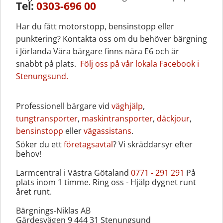
Tel:
0303-696 00
Har du fått motorstopp, bensinstopp eller
punktering? Kontakta oss om du behöver bärgning
i Jörlanda Våra bärgare finns nära E6 och är
snabbt på plats.
Följ oss på vår lokala Facebook i
Stenungsund.
Professionell bärgare vid
väghjälp
,
tungtransporter
,
maskintransporter
,
däckjour
,
bensinstopp
eller
vägassistans
.
Söker du ett
företagsavtal
? Vi skräddarsyr efter
behov!
Larmcentral i Västra Götaland
0771 - 291 291
På
plats inom 1 timme. Ring oss - Hjälp dygnet runt
året runt‎.
Bärgnings-Niklas AB
Gärdesvägen 9 444 31 Stenungsund