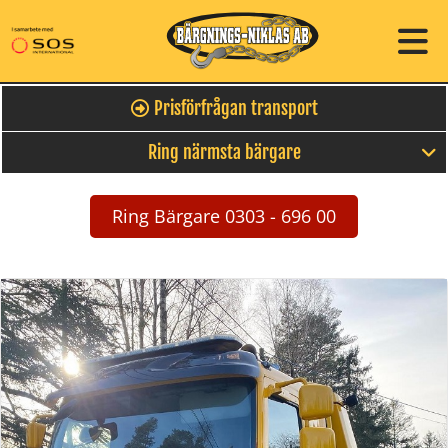
Prisförfrågan transport
Ring närmsta bärgare
Ring Bärgare 0303 - 696 00