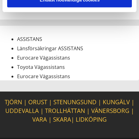
MAP VÄGASSISTANS
ASSISTANS
Länsförsäkringar ASSISTANS
Eurocare Vägassistans
Toyota Vägassistans
Eurocare Vägassistans
TJÖRN
|
ORUST
|
STENUNGSUND
|
KUNGÄLV
|
UDDEVALLA
|
TROLLHÄTTAN
|
VÄNERSBORG
|
VARA
|
SKARA
|
LIDKÖPING