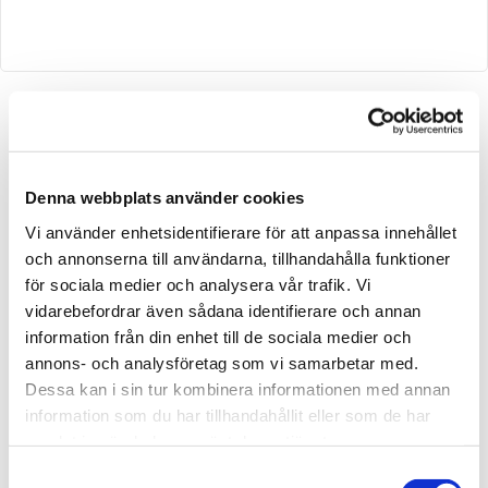
Skriv en recension
Bärgnings-Niklas AB Vägassistans 24H agerar assistans
Denna webbplats använder cookies
för;
Vi använder enhetsidentifierare för att anpassa innehållet
och annonserna till användarna, tillhandahålla funktioner
för sociala medier och analysera vår trafik. Vi
vidarebefordrar även sådana identifierare och annan
Mrf-bärgarna
information från din enhet till de sociala medier och
Allbärgning
annons- och analysföretag som vi samarbetar med.
Dessa kan i sin tur kombinera informationen med annan
Scania bärgning
information som du har tillhandahållit eller som de har
Volvo action
samlat in när du har använt deras tjänster.
Volvo assistance
Samtyckesval