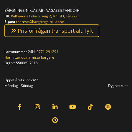
BÄRGNINGS-NIKLAS AB - VÄGASSISTANS 24H
HK:
Vallhamns Industri väg 2, 471 93, Kållekär
E-post
therese@bargnings-niklas.se
Prisförfrågan transport alt. lyft
Larmnummer 24H:
0771-291291
Här hittar du närmsta bärgare
Orgnr:
556089-7018
Orgnr: 556089-7018
Öppet året runt 24/7
Måndag - Söndag
Dygnet runt