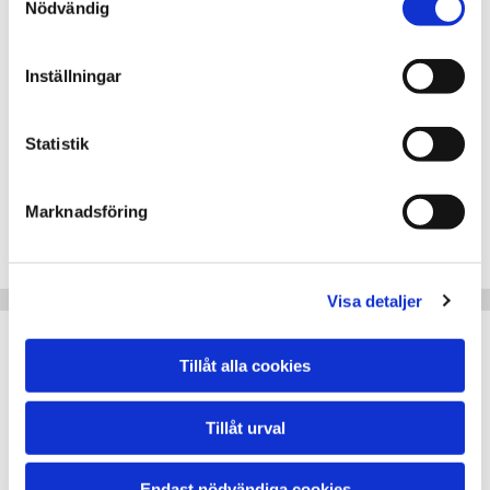
Audi mobility
Nödvändig
Inställningar
VW Mobility
Mobility assistance
Statistik
Man assistance
Mobile24 assistance
Marknadsföring
Man 24 hour assistance
SAAB assistance
Visa detaljer
Skoda Assistance
Tillåt alla cookies
Solid Assistance
Solid Vägassistans
Tillåt urval
M-Aäghjälp
Mitsubishi Assistance
Endast nödvändiga cookies