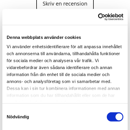
Skriv en recension
Bärgnings-Niklas AB Vägassistans 24H agerar assistans
för;
Denna webbplats använder cookies
Vi använder enhetsidentifierare för att anpassa innehållet
och annonserna till användarna, tillhandahålla funktioner
för sociala medier och analysera vår trafik. Vi
Allbärgning
vidarebefordrar även sådana identifierare och annan
Scania bärgning
information från din enhet till de sociala medier och
annons- och analysföretag som vi samarbetar med.
Volvo action
Dessa kan i sin tur kombinera informationen med annan
Volvo assistance
information som du har tillhandahållit eller som de har
Audi mobility
samlat in när du har använt deras tjänster.
Samtyckesval
Nödvändig
VW Mobility