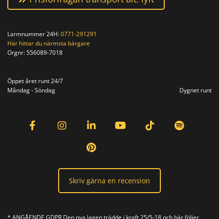
Larmnummer 24H:
0771-291291
Här hittar du närmsta bärgare
Orgnr:
556089-7018
Orgnr: 556089-7018
Öppet året runt 24/7
Måndag - Söndag
Dygnet runt
Skriv gärna en recension
* ANGÅENDE GDPR Den nya lagen trädde i kraft 25/5-18 och här följer