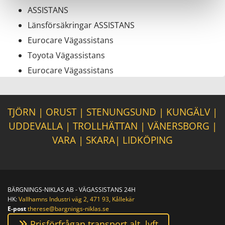
ASSISTANS
Länsförsäkringar ASSISTANS
Eurocare Vägassistans
Toyota Vägassistans
Eurocare Vägassistans
TJÖRN
|
ORUST
|
STENUNGSUND
|
KUNGÄLV
|
UDDEVALLA
|
TROLLHÄTTAN
|
VÄNERSBORG
|
VARA
|
SKARA
|
LIDKÖPING
BÄRGNINGS-NIKLAS AB - VÄGASSISTANS 24H
HK:
Vallhamns Industri väg 2, 471 93, Kållekär
E-post
therese@bargnings-niklas.se
Prisförfrågan transport alt. lyft