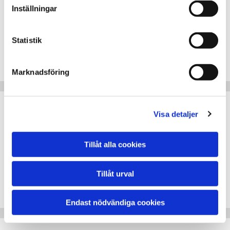
Mobility assistance
Inställningar
Man assistance
Mobile24 assistance
Statistik
Man 24 hour assistance
SAAB assistance
Marknadsföring
Skoda Assistance
Visa detaljer
Solid Assistance
Solid Vägassistans
Tillåt alla cookies
M-Aäghjälp
Tillåt urval
Mitsubishi Assistance
MAP VÄGASSISTANS
Endast nödvändiga cookies