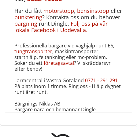
Har du fått
motorstop
p
,
bensinstopp
eller
punktering
? Kontakta oss om du behöver
bärgning
runt Dingle.
Följ oss på vår
lokala Facebook i Uddevalla.
Professionella bärgare vid väghjälp runt E6,
tungtransporter
, maskintransporter,
starthjälp, feltankning eller mc-problem.
Söker du ett
företagsavtal
? Vi skräddarsyr
efter behov!
Larmcentral i Västra Götaland
0771 - 291 291
På plats inom 1 timme. Ring oss - Hjälp dygnet
runt året runt‎.
Bärgnings-Niklas AB
Bärgare nära och bemannar Dingle