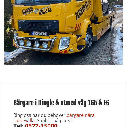
Bärgare i Dingle & utmed väg 165 & E6
Ring oss när du behöver
bärgare nära
Uddevalla
. Snabbt på plats!
Tel;
0522-15000