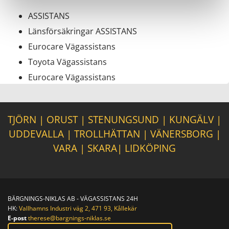
ASSISTANS
Länsförsäkringar ASSISTANS
Eurocare Vägassistans
Toyota Vägassistans
Eurocare Vägassistans
TJÖRN
|
ORUST
|
STENUNGSUND
|
KUNGÄLV
|
UDDEVALLA
|
TROLLHÄTTAN
|
VÄNERSBORG
|
VARA
|
SKARA
|
LIDKÖPING
BÄRGNINGS-NIKLAS AB - VÄGASSISTANS 24H
HK:
Vallhamns Industri väg 2, 471 93, Kållekär
E-post
therese@bargnings-niklas.se