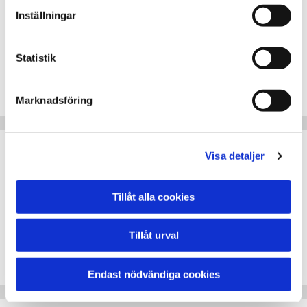
Mobility assistance
Inställningar
Man assistance
Mobile24 assistance
Statistik
Man 24 hour assistance
SAAB assistance
Marknadsföring
Visa detaljer
Skoda Assistance
Solid Assistance
Tillåt alla cookies
Solid Vägassistans
M-Aäghjälp
Tillåt urval
Mitsubishi Assistance
MAP VÄGASSISTANS
Endast nödvändiga cookies