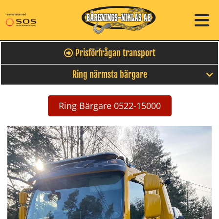
Prisförfrågan transport
Ring närmsta bärgare
Ring Bärgare 0522-15000