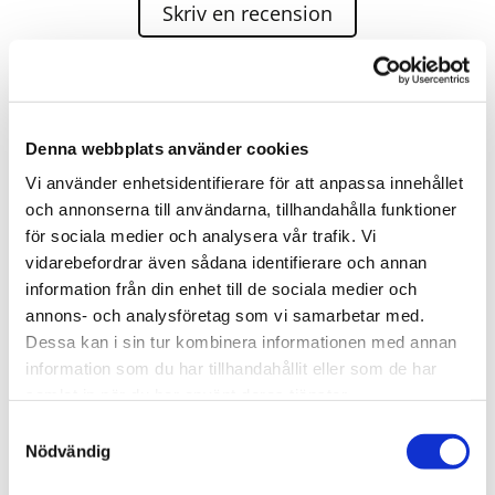
Skriv en recension
Bärgnings-Niklas AB Vägassistans 24H agerar assistans
för;
Denna webbplats använder cookies
Vi använder enhetsidentifierare för att anpassa innehållet
och annonserna till användarna, tillhandahålla funktioner
Mrf-bärgarna
för sociala medier och analysera vår trafik. Vi
Allbärgning
vidarebefordrar även sådana identifierare och annan
information från din enhet till de sociala medier och
Scania bärgning
annons- och analysföretag som vi samarbetar med.
Volvo action
Dessa kan i sin tur kombinera informationen med annan
Volvo assistance
information som du har tillhandahållit eller som de har
Audi mobility
samlat in när du har använt deras tjänster.
Samtyckesval
Nödvändig
VW Mobility