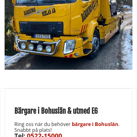
Bärgare i Bohuslän & utmed E6
Ring oss när du behöver
bärgare i Bohuslän
.
Snabbt på plats!
Tel;
0522-15000