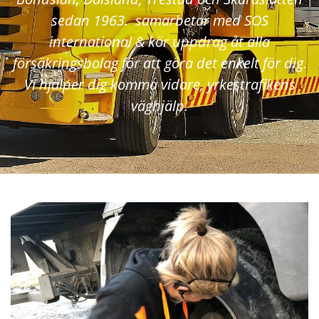
sedan 1963. samarbetar med SOS
international & kör uppdrag åt alla
försäkringsbolag för att göra det enkelt för dig.
Vi hjälper dig komma vidare, yrkestrafikens
väghjälp.