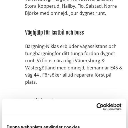
Stora Kopperud, Hallby, Flo, Salstad, Norre
Björke med omnejd. Jour dygnet runt.
Väghjälp för lastbil och buss
Bärgning-Niklas erbjuder vägassistans och
tungbärgningför ditt tunga fordon dygnet
runt. Vi finns nära dig i Vänersborg &
Västergötland med omnejd, bemannar E45 &
väg 44 . Försöker alltid reparera först på
plats.
Lastbilsjour dygnet runt
Vi hjälper tunga trafiken med akuta problem,
när du fått punktering, en bakgavelift som
Denna webbplats använder cookies