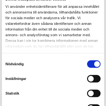
strular, en luftbälg eller kompressor, enklare
Vi använder enhetsidentifierare för att anpassa innehållet
elfel, Jourreparationer lastbil eller bärgning
och annonserna till användarna, tillhandahålla funktioner
till verkstad. Jour
0521-155 22
för sociala medier och analysera vår trafik. Vi
vidarebefordrar även sådana identifierare och annan
information från din enhet till de sociala medier och
annons- och analysföretag som vi samarbetar med.
Dessa kan i sin tur kombinera informationen med annan
information som du har tillhandahållit eller som de har
Hjälp vid punktering
samlat in när du har använt deras tjänster.
Fick däckexplosion på Husbilen på
Samtyckesval
motorvägen. Ingen trevlig upplevelse folk
Nödvändig
respekterar inte när det sker en olycka.
Bärgaren fick ha en bil till för att spärra
av ett körfält till. Så att dom kunde
Inställningar
arbeta säker och vi kunde stå säkert
medans dom arbeta. Tack för hjälpen
Statistik