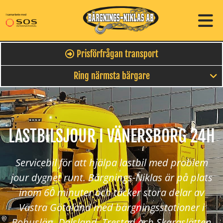
Prisförfrågan transport
Ring närmsta bärgare
LASTBILSJOUR I VÄNERSBORG 24H
Servicebil för att hjälpa lastbil med problem
jour dygnet runt. Bärgnings-Niklas är på plats
inom 60 minuter och täcker stora delar av
Västra Götaland med bärgningsstationer i
Bohuslän, Dalsland, Trestad och Skaraslätten