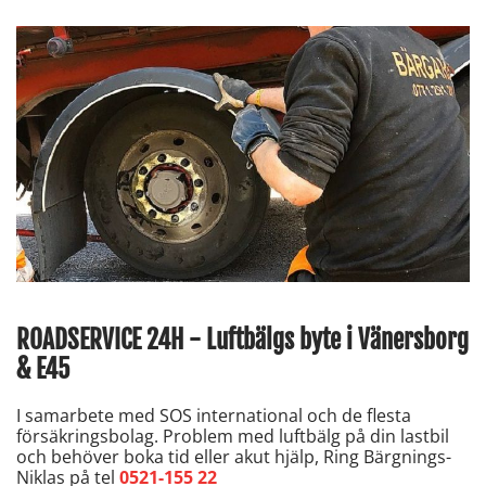
ROADSERVICE 24H - Luftbälgs byte i Vänersborg
& E45
I samarbete med SOS international och de flesta
försäkringsbolag. Problem med luftbälg på din lastbil
och behöver boka tid eller akut hjälp, Ring Bärgnings-
Niklas på tel
0521-155 22