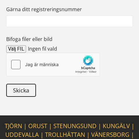
Gärna ditt registreringsnummer
Bifoga filer eller bild
Ingen fil vald
Välj FIL
TJÖRN
|
ORUST
|
STENUNGSUND
|
KUNGÄLV
|
UDDEVALLA
|
TROLLHÄTTAN
|
VÄNERSBORG
|