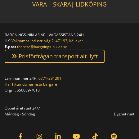
VARA
|
SKARA
|
LIDKÖPING
BÄRGNINGS-NIKLAS AB - VÄGASSISTANS 24H
HK:
Vallhamns Industri väg 2, 471 93, Kållekär
E-post
therese@bargnings-niklas.se
Prisförfrågan transport alt. lyft
Larmnummer 24H:
0771-291291
Här hittar du närmsta bärgare
Orgnr:
556089-7018
Orgnr: 556089-7018
Öppet året runt 24/7
Måndag - Söndag
Dygnet runt