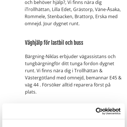
och behöver hjälp?, Vi finns nära dig
iTrollhättan, Lilla Edet, Grästorp, Väne-Åsaka,
Rommele, Stenbacken, Brattorp, Erska med
omnejd. Jour dygnet runt.
Väghjälp för lastbil och buss
Bärgning-Niklas erbjuder vägassistans och
tungbärgningför ditt tunga fordon dygnet
runt. Vi finns nära dig i Trollhättan &
Västergötland med omnejd, bemannar E45 &
väg 44 . Försöker alltid reparera först på
plats.
Lastbilsjour dygnet runt
Vi hjälper tunga trafiken med akuta problem,