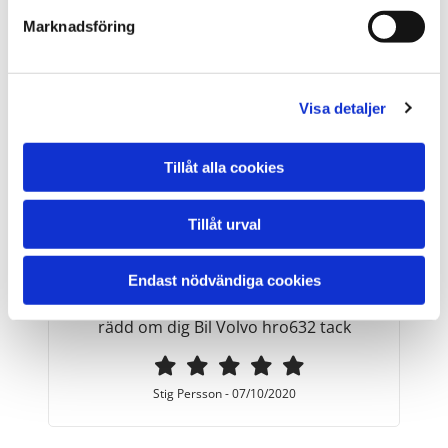
Marknadsföring
Jimmy Ericsson
-
09/10/2020
Visa detaljer
Väghjälp med erfarenhet
Tillåt alla cookies
Hej du som hjälpte mig o frugan vid
disponäntvillan timmervägen Göta vill
Tillåt urval
bara meddela att ditt sätt att möta oss
när du kom kan göra vem som helst på
bra humör hälsar Stig o Elisabeth din
Endast nödvändiga cookies
arbetsgivare har all anledning att vara
rädd om dig Bil Volvo hro632 tack
Stig Persson
-
07/10/2020