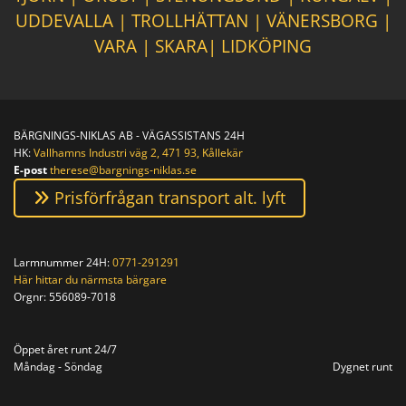
UDDEVALLA
|
TROLLHÄTTAN
|
VÄNERSBORG
|
VARA
|
SKARA
|
LIDKÖPING
BÄRGNINGS-NIKLAS AB - VÄGASSISTANS 24H
HK:
Vallhamns Industri väg 2, 471 93, Kållekär
E-post
therese@bargnings-niklas.se
Prisförfrågan transport alt. lyft
Larmnummer 24H:
0771-291291
Här hittar du närmsta bärgare
Orgnr:
556089-7018
Orgnr: 556089-7018
Öppet året runt 24/7
Måndag - Söndag
Dygnet runt