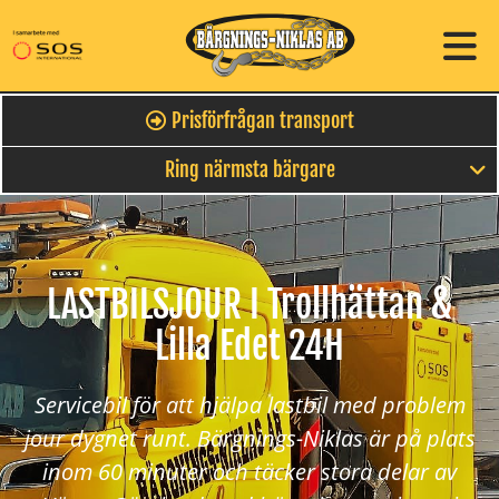
Prisförfrågan transport
Ring närmsta bärgare
LASTBILSJOUR I Trollhättan &
Lilla Edet 24H
Servicebil för att hjälpa lastbil med problem
jour dygnet runt. Bärgnings-Niklas är på plats
inom 60 minuter och täcker stora delar av