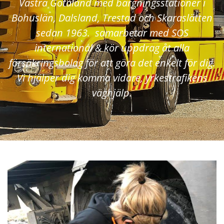
Västra Götaland med bärgningsstationer i
Bohuslän, Dalsland, Trestad och Skaraslätten
sedan 1963. samarbetar med SOS
international & kör uppdrag åt alla
försäkringsbolag för att göra det enkelt för dig.
Vi hjälper dig komma vidare, yrkestrafikens
väghjälp.