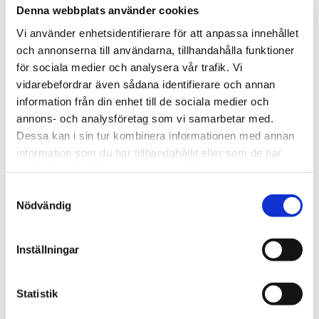
Denna webbplats använder cookies
när du fått punktering, en bakgavelift som
strular, en luftbälg eller kompressor, enklare
Vi använder enhetsidentifierare för att anpassa innehållet
elfel, Jourreparationer lastbil eller bärgning
och annonserna till användarna, tillhandahålla funktioner
till verkstad. Jour
0520-102 65
för sociala medier och analysera vår trafik. Vi
vidarebefordrar även sådana identifierare och annan
information från din enhet till de sociala medier och
annons- och analysföretag som vi samarbetar med.
Dessa kan i sin tur kombinera informationen med annan
information som du har tillhandahållit eller som de har
Hjälp vid punktering
samlat in när du har använt deras tjänster.
Fick däckexplosion på Husbilen på
Samtyckesval
Nödvändig
motorvägen. Ingen trevlig upplevelse folk
respekterar inte när det sker en olycka.
Bärgaren fick ha en bil till för att spärra
Inställningar
av ett körfält till. Så att dom kunde
arbeta säker och vi kunde stå säkert
Statistik
medans dom arbeta. Tack för hjälpen