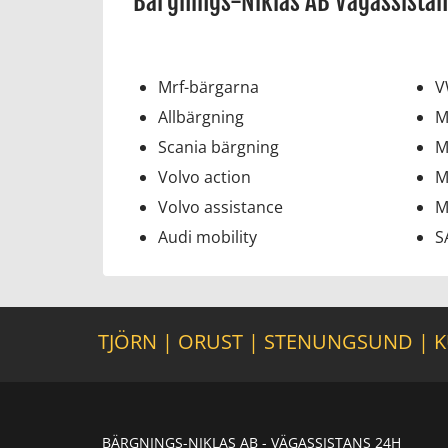
Bärgnings-Niklas AB Vägassistan
Mrf-bärgarna
V
Allbärgning
M
Scania bärgning
M
Volvo action
M
Volvo assistance
M
Audi mobility
S
TJÖRN
|
ORUST
|
STENUNGSUND
|
K
BÄRGNINGS-NIKLAS AB - VÄGASSISTANS 24H