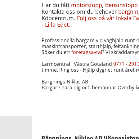
Har du fått
motorstopp
,
bensinstopp
Kontakta oss om du behöver
bärgnin
Köpcentrum.
Följ oss på vår lokala F
- Lilla Edet.
Professionella bärgare vid väghjälp runt 
maskintransporter, starthjälp, feltanknin
Söker du ett
företagsavtal
? Vi skräddarsyr
Larmcentral i Västra Götaland
0771 - 291
timme. Ring oss - Hjälp dygnet runt året ru
Bärgnings-Niklas AB
Bärgare nära dig och bemannar Överby 