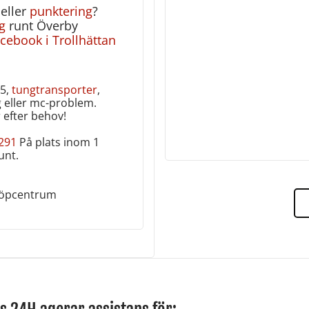
eller
punktering
?
g
runt Överby
acebook i Trollhättan
45,
tungtransporter
,
g eller mc-problem.
 efter behov!
 291
På plats inom 1
nt‎.
köpcentrum