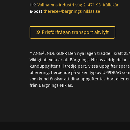
HK:
Vallhamns Industri väg 2, 471 93, Kållekär
E-post
therese@bargnings-niklas.se
Prisförfrågan transport alt. lyft
* ANGÅENDE GDPR Den nya lagen trädde i kraft 25/5-
Viktigt att veta är att Bärgnings-Niklas aldrig delar- 
kunduppgifter till tredje part. Vissa uppgifter spara
offerering, beroende på vilken typ av UPPDRAG som
som kund önskar att dina uppgifter tas bort eller o
från Bärgnings-Niklas.