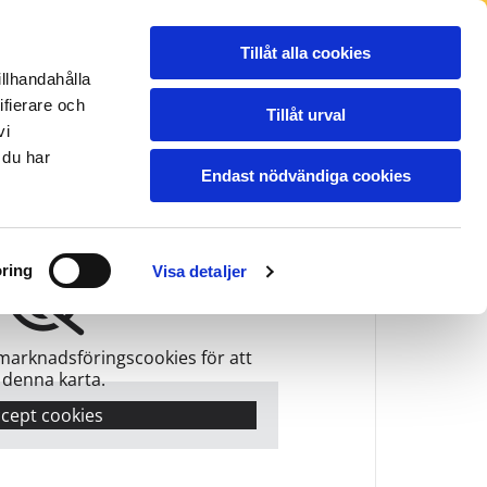
NSPORTER
REFERENSBILDER
BLOGG
Tillåt alla cookies
PRISER
OM OSS
KONTAKT
illhandahålla
ifierare och
Tillåt urval
vi
ddevalla
Vara
Vänersborg
22-15000
0512-21135
0521-155 22
 du har
Endast nödvändiga cookies
ring
Visa detaljer
marknadsföringscookies för att
 denna karta.
cept cookies