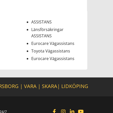
ASSISTANS
Länsförsäkringar
ASSISTANS
Eurocare Vägassistans
Toyota Vägassistans
Eurocare Vägassistans
RSBORG
|
VARA
|
SKARA
|
LIDKÖPING
24/7