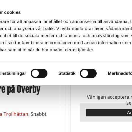
TMA-SKYDD
VÄGASSISTANS
BÄRGNING
TRA
r cookies
rare för att anpassa innehållet och annonserna till användarna, t
er och analysera vår trafik. Vi vidarebefordrar även sådana ident
 enhet till de sociala medier och annons- och analysföretag som 
Stenungsund
Trollhättan
U
900
Kungälv -Ale
0520-102 65
05
 i sin tur kombinera informationen med annan information som
k
0303-696 00
e har samlat in när du har använt deras tjänster.
Inställningar
Statistik
Marknadsfö
e på Överby
Vänligen acceptera 
se
Ac
a Trollhättan
. Snabbt