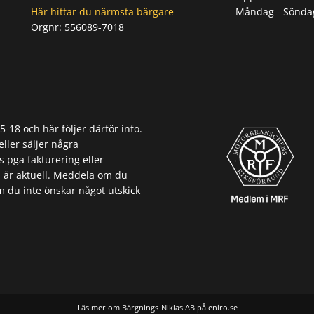
Här hittar du närmsta bärgare
Måndag - Sönda
Orgnr:
556089-7018
Orgnr: 556089-7018
18 och här följer därför info.
eller säljer några
s pga fakturering eller
 är aktuell. Meddela om du
m du inte önskar något utskick
Läs mer om Bärgnings-Niklas AB på eniro.se