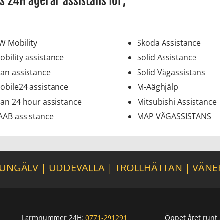
s 24H agerar assistans för;
W Mobility
Skoda Assistance
obility assistance
Solid Assistance
an assistance
Solid Vägassistans
obile24 assistance
M-Aäghjälp
an 24 hour assistance
Mitsubishi Assistance
AAB assistance
MAP VÄGASSISTANS
UNGÄLV
|
UDDEVALLA
|
TROLLHÄTTAN
|
VÄNE
Larmnummer 24H:
0771-291291
Öppet året runt 