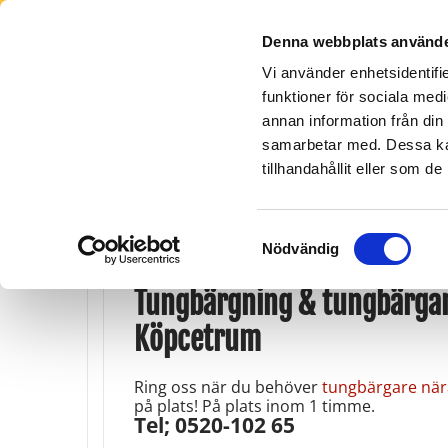
Denna webbplats använde
Vi använder enhetsidentifie
funktioner för sociala medi
annan information från din
Lidköping -
Orust - Tjörn
Skara
Götene
0304-663 500
0511-15
samarbetar med. Dessa kan
0510-26 111
tillhandahållit eller som d
Samtyckesval
Nödvändig
Tungbärgning & tungbärgar
Köpcetrum
Ring oss när du behöver
tungbärgare när
på plats! På plats inom 1 timme.
Tel; 0520-102 65