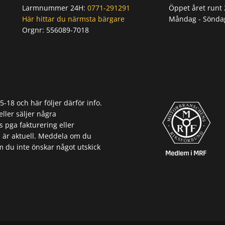
Larmnummer 24H:
0771-291291
Öppet året runt 
Här hittar du närmsta bärgare
Måndag - Sönda
Orgnr:
556089-7018
Orgnr: 556089-7018
18 och här följer därför info.
eller säljer några
s pga fakturering eller
 är aktuell. Meddela om du
m du inte önskar något utskick