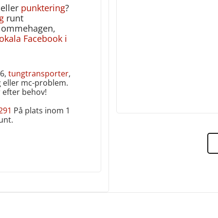
eller
punktering
?
g
runt
 Slommehagen,
lokala Facebook i
E6,
tungtransporter
,
g eller mc-problem.
 efter behov!
 291
På plats inom 1
nt‎.