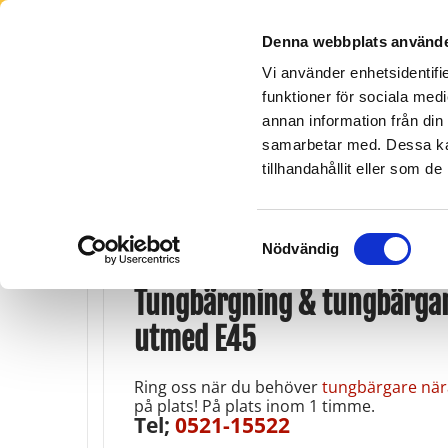
Denna webbplats använde
Vi använder enhetsidentifie
funktioner för sociala medi
annan information från din
Lidköping -
Orust - Tjörn
Skara
Götene
0304-663 500
0511-15
samarbetar med. Dessa kan
0510-26 111
tillhandahållit eller som d
Samtyckesval
Nödvändig
Tungbärgning & tungbärgar
utmed E45
Ring oss när du behöver
tungbärgare nä
på plats! På plats inom 1 timme.
Tel;
0521-15522