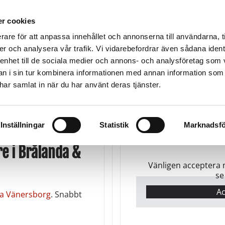
TMA-SKYDD
VÄGASSISTANS
BÄRGNING
TRA
r cookies
rare för att anpassa innehållet och annonserna till användarna, t
er och analysera vår trafik. Vi vidarebefordrar även sådana ident
 enhet till de sociala medier och annons- och analysföretag som 
Stenungsund
Trollhättan
U
900
Kungälv -Ale
0520-102 65
05
 i sin tur kombinera informationen med annan information som
k
0303-696 00
e har samlat in när du har använt deras tjänster.
Inställningar
Statistik
Marknadsfö
e i Brålanda &
Vänligen acceptera 
se
Ac
ra Vänersborg
. Snabbt