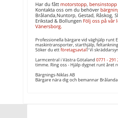
Har du fått
motorstopp
,
bensinstopp
Kontakta oss om du behöver
bärgnin
Brålanda,Nuntorp, Gestad, Råskog,
Erikstad & Bollungen
Följ oss på vår 
Vänersborg.
Professionella bärgare vid väghjälp runt 
maskintransporter, starthjälp, feltanknin
Söker du ett
företagsavtal
? Vi skräddarsyr
Larmcentral i Västra Götaland
0771 - 291
timme. Ring oss - Hjälp dygnet runt året ru
Bärgnings-Niklas AB
Bärgare nära dig och bemannar Brålanda