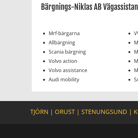
Bärgnings-Niklas AB Vägassistan
Mrf-bärgarna
V
Allbärgning
M
Scania bärgning
M
Volvo action
M
Volvo assistance
M
Audi mobility
S
TJÖRN
|
ORUST
|
STENUNGSUND
|
K