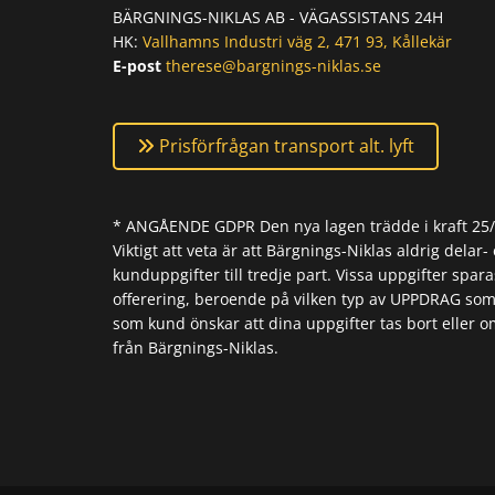
BÄRGNINGS-NIKLAS AB - VÄGASSISTANS 24H
HK:
Vallhamns Industri väg 2, 471 93, Kållekär
E-post
therese@bargnings-niklas.se
Prisförfrågan transport alt. lyft
* ANGÅENDE GDPR Den nya lagen trädde i kraft 25/5-
Viktigt att veta är att Bärgnings-Niklas aldrig delar- 
kunduppgifter till tredje part. Vissa uppgifter spara
offerering, beroende på vilken typ av UPPDRAG som
som kund önskar att dina uppgifter tas bort eller o
från Bärgnings-Niklas.