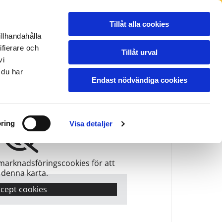
NSPORTER
REFERENSBILDER
BLOGG
Tillåt alla cookies
PRISER
OM OSS
KONTAKT
illhandahålla
ifierare och
Tillåt urval
vi
ddevalla
Vara
Vänersborg
22-15000
0512-21135
0521-155 22
 du har
Endast nödvändiga cookies
ring
Visa detaljer
marknadsföringscookies för att
 denna karta.
cept cookies