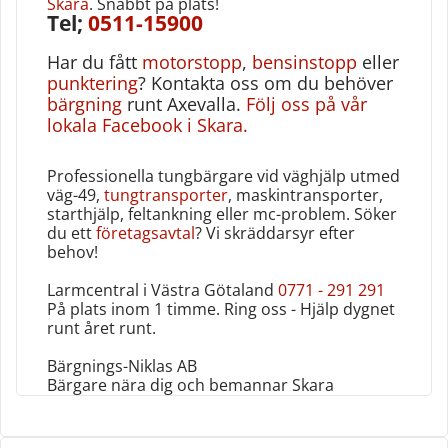
Skara
. Snabbt på plats!
Tel;
0511-15900
Har du fått
motorstopp
,
bensinstopp
eller
punktering
? Kontakta oss om du behöver
bärgning
runt Axevalla.
Följ oss på vår
lokala Facebook i Skara.
Professionella tungbärgare vid väghjälp utmed
väg-49,
tungtransporter
, maskintransporter,
starthjälp, feltankning eller mc-problem. Söker
du ett
företagsavtal
? Vi skräddarsyr efter
behov!
Larmcentral i Västra Götaland
0771 - 291 291
På plats inom 1 timme. Ring oss - Hjälp dygnet
runt året runt‎.
Bärgnings-Niklas AB
Bärgare nära dig och bemannar Skara