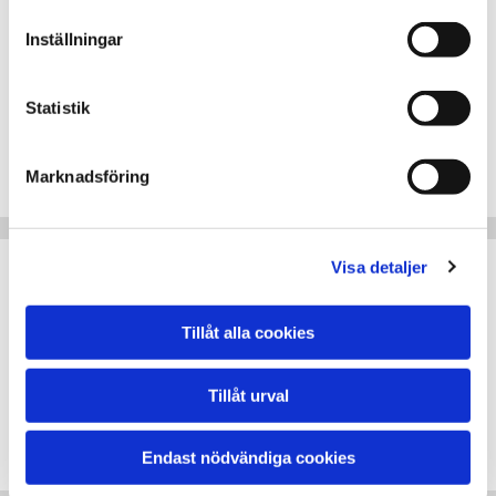
VW Mobility
Inställningar
Mobility assistance
Man assistance
Statistik
Mobile24 assistance
Man 24 hour assistance
Marknadsföring
SAAB assistance
Visa detaljer
Skoda Assistance
Solid Assistance
Tillåt alla cookies
Solid Vägassistans
M-Aäghjälp
Tillåt urval
Mitsubishi Assistance
MAP VÄGASSISTANS
Endast nödvändiga cookies