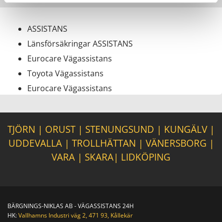
ASSISTANS
Länsförsäkringar ASSISTANS
Eurocare Vägassistans
Toyota Vägassistans
Eurocare Vägassistans
TJÖRN
|
ORUST
|
STENUNGSUND
|
KUNGÄLV
|
UDDEVALLA
|
TROLLHÄTTAN
|
VÄNERSBORG
|
VARA
|
SKARA
|
LIDKÖPING
BÄRGNINGS-NIKLAS AB - VÄGASSISTANS 24H
HK:
Vallhamns Industri väg 2, 471 93, Kållekär