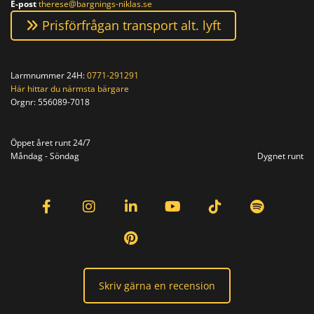
E-post
therese@bargnings-niklas.se
Prisförfrågan transport alt. lyft
Larmnummer 24H:
0771-291291
Här hittar du närmsta bärgare
Orgnr:
556089-7018
Orgnr: 556089-7018
Öppet året runt 24/7
Måndag - Söndag
Dygnet runt
Skriv gärna en recension