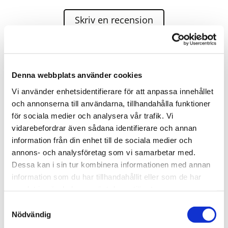
Skriv en recension
Bärgnings-Niklas AB Vägassistans 24H agerar assistans
för;
Denna webbplats använder cookies
Vi använder enhetsidentifierare för att anpassa innehållet
och annonserna till användarna, tillhandahålla funktioner
för sociala medier och analysera vår trafik. Vi
Mrf-bärgarna
vidarebefordrar även sådana identifierare och annan
Allbärgning
information från din enhet till de sociala medier och
Scania bärgning
annons- och analysföretag som vi samarbetar med.
Volvo action
Dessa kan i sin tur kombinera informationen med annan
information som du har tillhandahållit eller som de har
Volvo assistance
samlat in när du har använt deras tjänster.
Audi mobility
Samtyckesval
Nödvändig