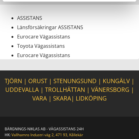
ASSISTANS
Länsförsäkringar ASSISTANS
Eurocare Vägassistans
Toyota Vägassistans
Eurocare Vägassistans
TJÖRN
|
ORUST
|
STENUNGSUND
|
KUNGÄLV
|
UDDEVALLA
|
TROLLHÄTTAN
|
VÄNERSBORG
|
VARA
|
SKARA
|
LIDKÖPING
BÄRGNINGS-NIKLAS AB - VÄGASSISTANS 24H
HK:
Vallhamns Industri väg 2, 471 93, Kållekär