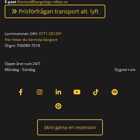
E-post
therese@bargnings-niklas.se
Prisförfrågan transport alt. lyft
Larmnummer 24H:
0771-291291
Här hittar du närmsta bärgare
Orgnr:
556089-7018
Orgnr: 556089-7018
Öppet året runt 24/7
Måndag - Söndag
Dygnet runt
Skriv gärna en recension