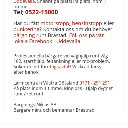
Uddevalla
. Snabbt på plats! På plats inom 1
timme.
Tel;
0522-15000
Har du fått
motorstopp
,
bensinstopp
eller
punktering
? Kontakta oss om du behöver
bärgning
runt Brastad.
Följ oss på vår
lokala Facebook i Uddevalla.
Professionella bärgare vid väghjälp runt väg
162, starthjälp, feltankning eller mc-problem.
Söker du ett
företagsavtal
? Vi skräddarsyr
efter behov!
Larmcentral i Västra Götaland
0771 - 291 291
På plats inom 1 timme. Ring oss - Hjälp dygnet
runt året runt‎.
Bärgnings-Niklas AB
Bärgare nära och bemannar Brastrad