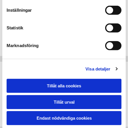
VW Mobility
Inställningar
Mobility assistance
Man assistance
Statistik
Mobile24 assistance
Man 24 hour assistance
Marknadsföring
SAAB assistance
Visa detaljer
Skoda Assistance
Solid Assistance
Tillåt alla cookies
Solid Vägassistans
M-Aäghjälp
Tillåt urval
Mitsubishi Assistance
MAP VÄGASSISTANS
Endast nödvändiga cookies