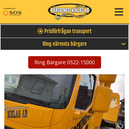
Prisförfrågan transport
Ring närmsta bärgare
Ring Bärgare 0522-15000