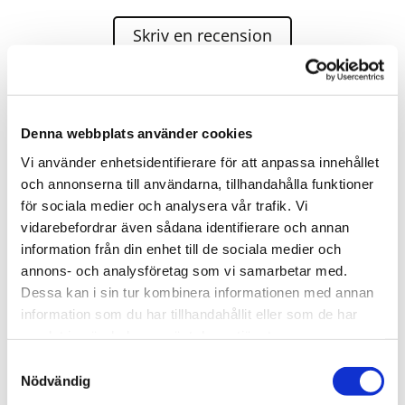
Skriv en recension
Bärgnings-Niklas AB Vägassistans 24H agerar assistans
för;
Denna webbplats använder cookies
Vi använder enhetsidentifierare för att anpassa innehållet
och annonserna till användarna, tillhandahålla funktioner
för sociala medier och analysera vår trafik. Vi
Mrf-bärgarna
vidarebefordrar även sådana identifierare och annan
Allbärgning
information från din enhet till de sociala medier och
Scania bärgning
annons- och analysföretag som vi samarbetar med.
Volvo action
Dessa kan i sin tur kombinera informationen med annan
information som du har tillhandahållit eller som de har
Volvo assistance
samlat in när du har använt deras tjänster.
Audi mobility
Samtyckesval
Nödvändig